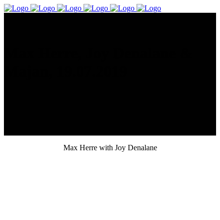
Max Herre, Joy Denalane &
Majan, 19.07.2019
Max Herre with Joy Denalane