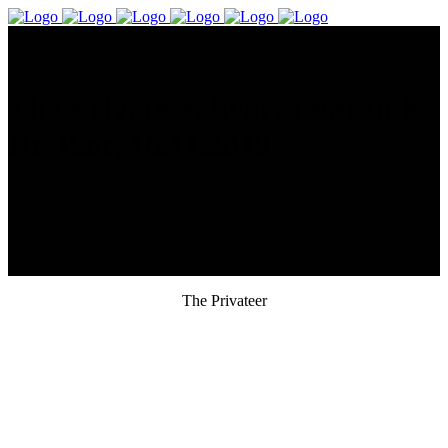
The Privateer, Svarta Faran &
Dr. Bær, 10.11.2019
The Privateer